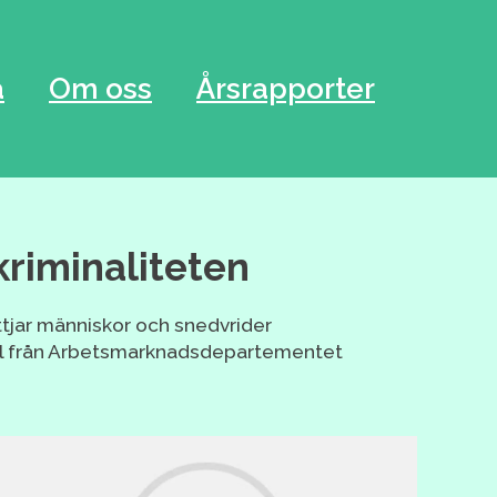
a
Om oss
Årsrapporter
kriminaliteten
tjar människor och snedvrider
el från Arbetsmarknadsdepartementet